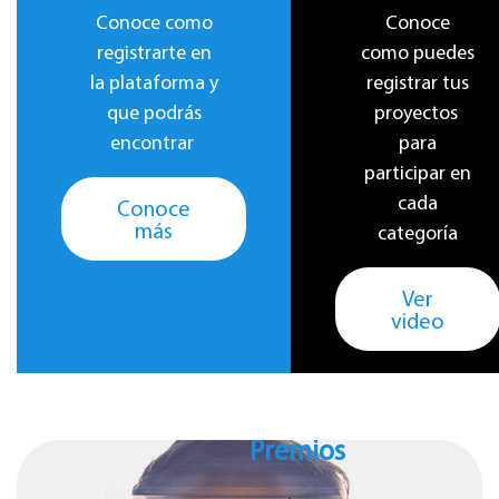
Conoce como
Conoce
registrarte en
como puedes
la plataforma y
registrar tus
que podrás
proyectos
encontrar
para
participar en
cada
Conoce
más
categoría
Ver
video
Premios