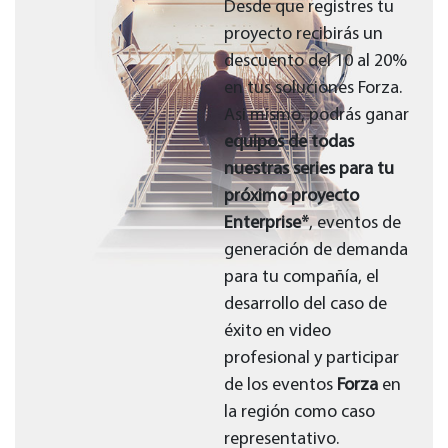
Desde que registres tu
proyecto recibirás un
descuento del 10 al 20%
en tus soluciones Forza.
Asi mismo, podrás ganar
equipos de todas
nuestras series para tu
próximo proyecto
Enterprise*
, eventos de
generación de demanda
para tu compañía, el
desarrollo del caso de
éxito en video
profesional y participar
de los eventos
Forza
en
la región como caso
representativo.