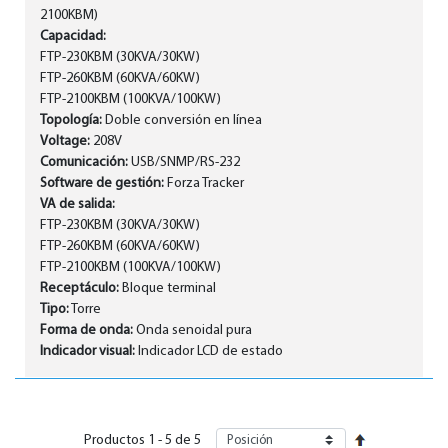
2100KBM)
Capacidad:
FTP-230KBM (30KVA/30KW)
FTP-260KBM (60KVA/60KW)
FTP-2100KBM (100KVA/100KW)
Topología:
Doble conversión en línea
Voltage:
208V
Comunicación:
USB/SNMP/RS-232
Software de gestión:
Forza Tracker
VA de salida:
FTP-230KBM (30KVA/30KW)
FTP-260KBM (60KVA/60KW)
FTP-2100KBM (100KVA/100KW)
Receptáculo:
Bloque terminal
Tipo:
Torre
Forma de onda:
Onda senoidal pura
Indicador visual:
Indicador LCD de estado
Productos
1
-
5
de
5