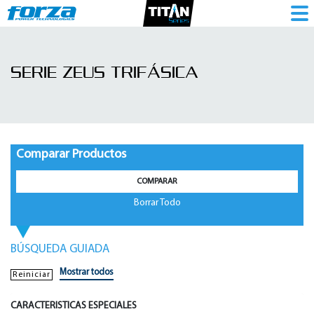
Serie
Zeus
SERIE ZEUS TRIFÁSICA
trifásica
|
UPS
en
Comparar Productos
línea
COMPARAR
-
Borrar Todo
1786261319
BÚSQUEDA GUIADA
Mostrar todos
Reiniciar
CARACTERISTICAS ESPECIALES