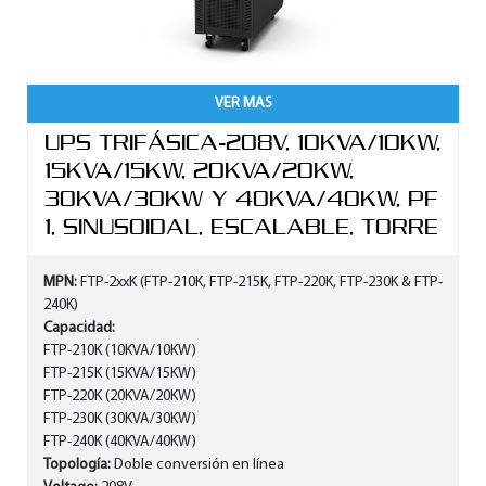
VER MAS
UPS TRIFÁSICA-208V, 10KVA/10KW,
15KVA/15KW, 20KVA/20KW,
30KVA/30KW Y 40KVA/40KW, PF
1, SINUSOIDAL, ESCALABLE, TORRE
MPN:
FTP-2xxK (FTP-210K, FTP-215K, FTP-220K, FTP-230K & FTP-
240K)
Capacidad:
FTP-210K (10KVA/10KW)
FTP-215K (15KVA/15KW)
FTP-220K (20KVA/20KW)
FTP-230K (30KVA/30KW)
FTP-240K (40KVA/40KW)
Topología:
Doble conversión en línea