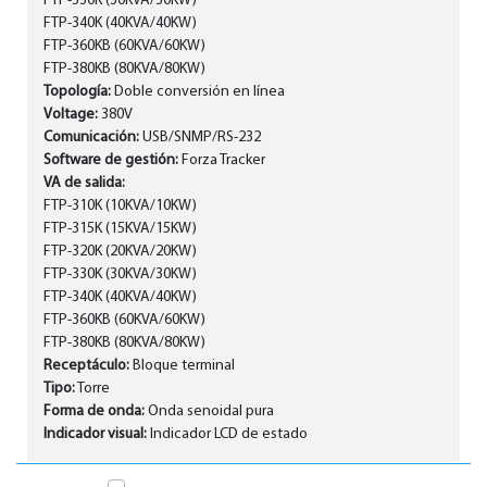
FTP-330K (30KVA/30KW)
FTP-340K (40KVA/40KW)
FTP-360KB (60KVA/60KW)
FTP-380KB (80KVA/80KW)
Topología:
Doble conversión en línea
Voltage:
380V
Comunicación:
USB/SNMP/RS-232
Software de gestión:
Forza Tracker
VA de salida:
FTP-310K (10KVA/10KW)
FTP-315K (15KVA/15KW)
FTP-320K (20KVA/20KW)
FTP-330K (30KVA/30KW)
FTP-340K (40KVA/40KW)
FTP-360KB (60KVA/60KW)
FTP-380KB (80KVA/80KW)
Receptáculo:
Bloque terminal
Tipo:
Torre
Forma de onda:
Onda senoidal pura
Indicador visual:
Indicador LCD de estado