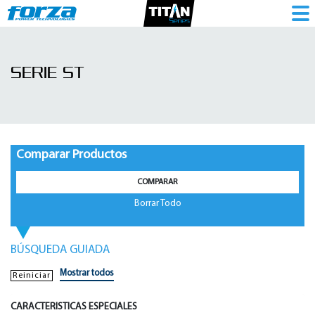
Serie
ST
SERIE ST
|
UPS
Interactiva
-
Comparar Productos
Consumo
COMPARAR
-
Borrar Todo
1786016691
BÚSQUEDA GUIADA
Mostrar todos
Reiniciar
CARACTERISTICAS ESPECIALES