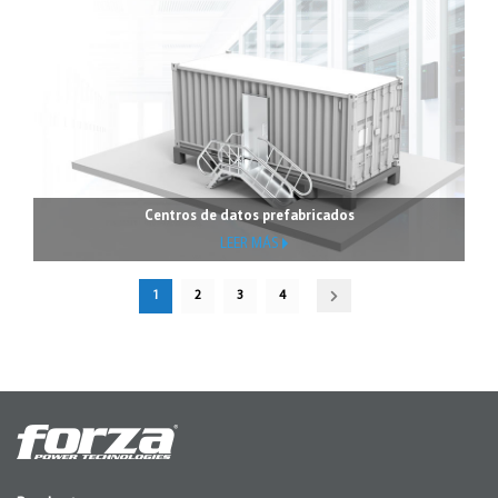
Centros de datos prefabricados
LEER MÁS
1
2
3
4