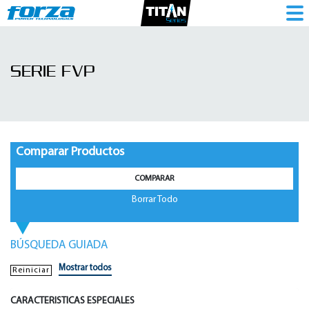
Serie
FVP
SERIE FVP
|
Protector
De
Voltaje
Comparar Productos
-
COMPARAR
1786096448
Borrar Todo
BÚSQUEDA GUIADA
Mostrar todos
Reiniciar
CARACTERISTICAS ESPECIALES