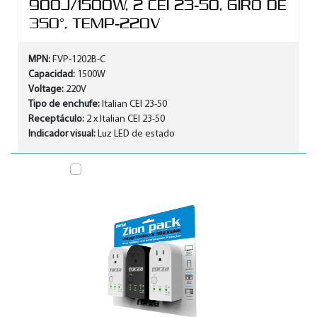
900J/1500W, 2 CEI 23-50, GIRO DE
350°, TEMP-220V
MPN:
FVP-1202B-C
Capacidad:
1500W
Voltage:
220V
Tipo de enchufe:
Italian CEI 23-50
Receptáculo:
2 x Italian CEI 23-50
Indicador visual:
Luz LED de estado