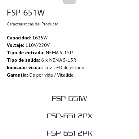
FSP-651W
F
Características del Producto
Car
Capacidad:
1625W
Ca
Voltaje:
110V/220V
Vol
Tipo de entrada:
NEMA 5-15P
Ti
Tipo de salida:
6 x NEMA 5-15R
Tip
Indicador visual:
Luz LED de estado
Ind
Garantia:
De por vida / Vitalicia
Ga
FSP-651W
FSP-651 2PX
FSP-651 2PK