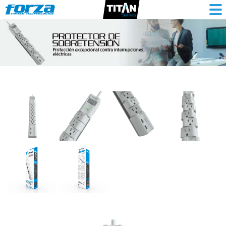
Protector
tensión,
1080J/1800W,
6
slds
giratorias,
2
pts
USB-
120V