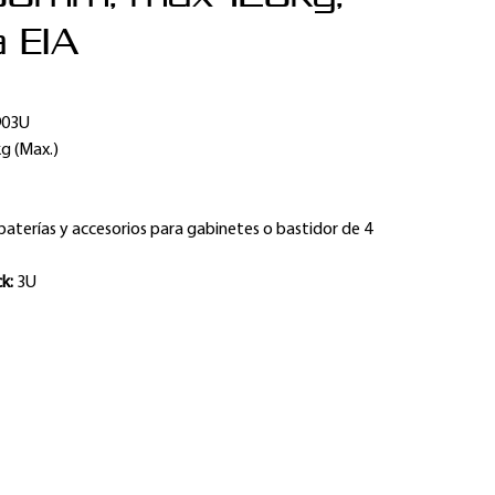
 EIA
903U
g (Max.)
baterías y accesorios para gabinetes o bastidor de 4
ck:
3U