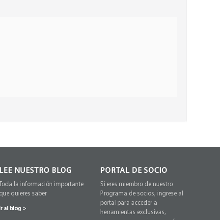
LEE NUESTRO BLOG
PORTAL DE SOCIO
Toda la información importante
Si eres miembro de nuestro
que quieres saber
Programa de socios, ingrese al
portal para acceder a
Ir al blog
>
herramientas exclusivas,