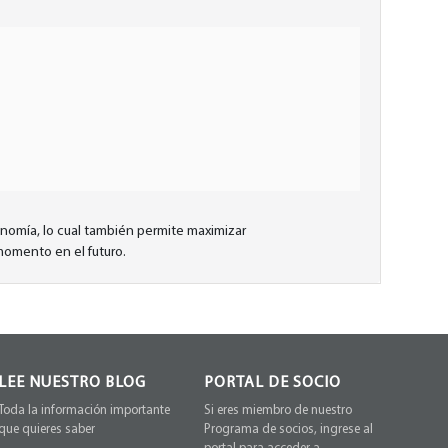
onomía, lo cual también permite maximizar
 momento en el futuro.
LEE NUESTRO BLOG
PORTAL DE SOCIO
Toda la información importante
Si eres miembro de nuestro
que quieres saber
Programa de socios, ingrese al