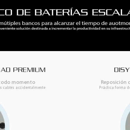
DAD PREMIUM
DIS
n todo momento
Reposición 
os cables accidentalmente
Práctica forma de