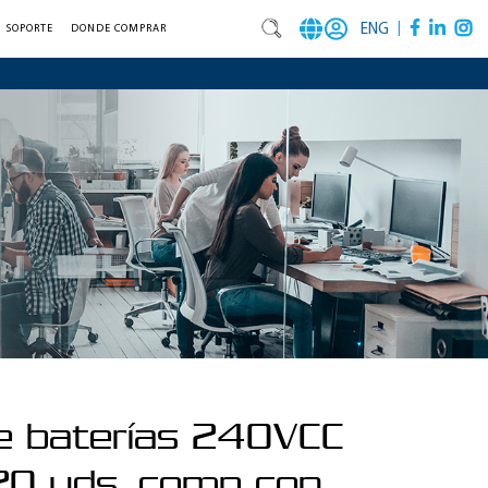
|
ENG
SOPORTE
DONDE COMPRAR
e baterías 240VCC
20 uds, comp con