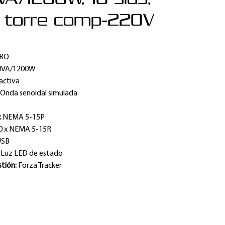
 torre comp-220V
PRO
0VA/1200W
activa
:
Onda senoidal simulada
:
NEMA 5-15P
0 x NEMA 5-15R
USB
:
Luz LED de estado
stión:
Forza Tracker