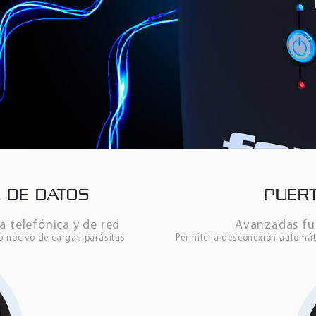
 DE DATOS
PUERT
a telefónica y de red
Avanzadas fu
o nocivo de cargas parásitas
Permite la desconexión automát