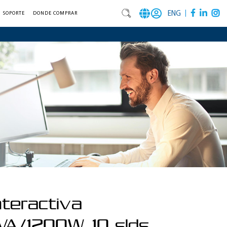
|
ENG
SOPORTE
DONDE COMPRAR
nteractiva
A/1200W, 10 slds,