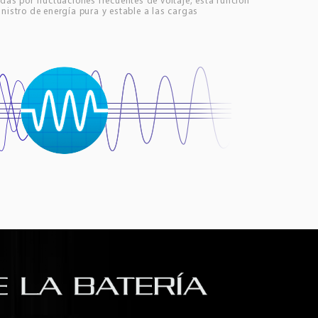
das por fluctuaciones frecuentes de voltaje, esta función
nistro de energía pura y estable a las cargas