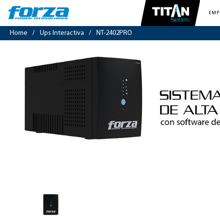
EMP
Home
/
Ups Interactiva
/
NT-2402PRO
UPS
interactiva
2400VA/1200W,
10
slds,
RJ45,
torre
comp-