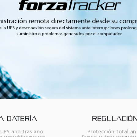
A BATERÍA
REGULACIÓN
UPS año tras año
Protección total an