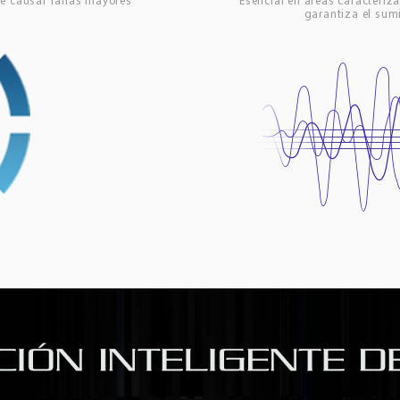
e causar fallas mayores
Esencial en áreas caracteriza
garantiza el sumi