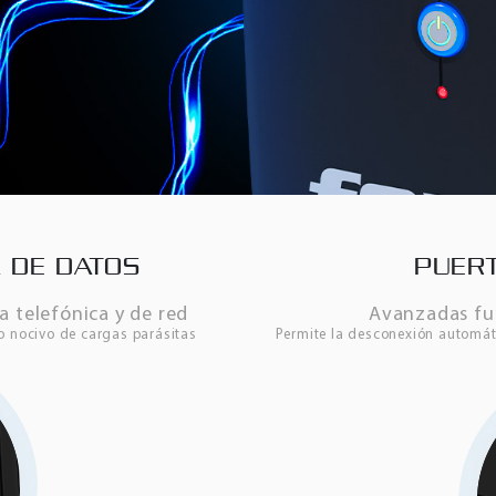
 DE DATOS
PUERT
a telefónica y de red
Avanzadas fu
o nocivo de cargas parásitas
Permite la desconexión automát