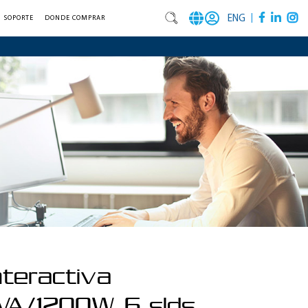
|
ENG
SOPORTE
DONDE COMPRAR
nteractiva
A/1200W, 6 slds,