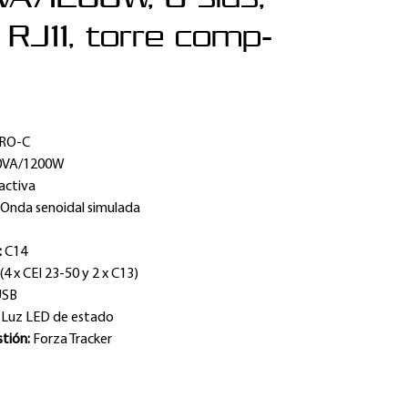
RJ11, torre comp-
RO-C
0VA/1200W
activa
:
Onda senoidal simulada
:
C14
 (4 x CEI 23-50 y 2 x C13)
USB
:
Luz LED de estado
stión:
Forza Tracker