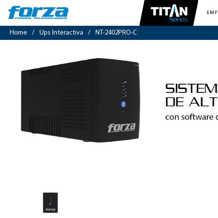
EMP
Home
/
Ups Interactiva
/
NT-2402PRO-C
UPS
interactiva
2400VA/1200W,
6
slds,
RJ45,
RJ11,
torre