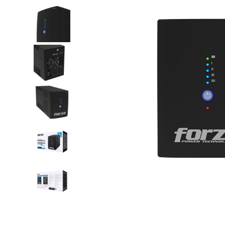
comp-
220V