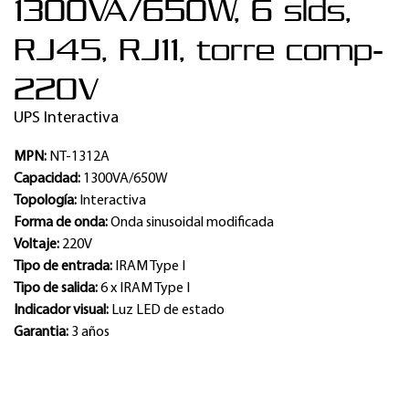
1300VA/650W, 6 slds,
RJ45, RJ11, torre comp-
220V
UPS Interactiva
MPN:
NT-1312A
Capacidad:
1300VA/650W
Topología:
Interactiva
Forma de onda:
Onda sinusoidal modificada
Voltaje:
220V
Tipo de entrada:
IRAM Type I
Tipo de salida:
6 x IRAM Type I
Indicador visual:
Luz LED de estado
Garantia:
3 años