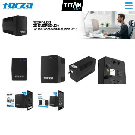
UPS
interactiva
1300VA/650W,
6
slds,
RJ45,
RJ11,
torre
comp-
220V