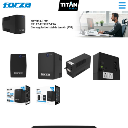
UPS
interactiva
1300VA/650W,
8
slds,
RJ45,
RJ11,
torre
comp-
120V