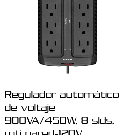
Regulador automático
de voltaje
900VA/450W, 8 slds,
mtj pared-120V