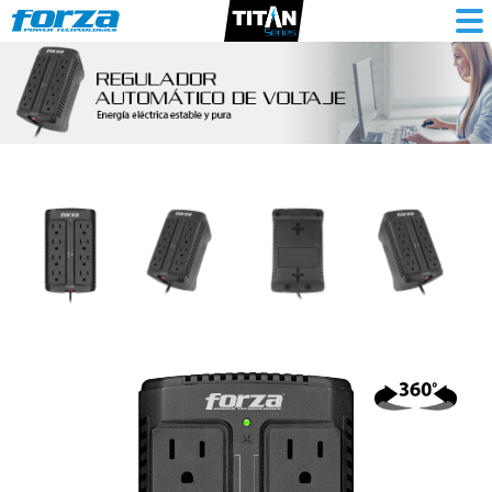
Regulador
automático
de
voltaje
900VA/450W,
8
slds,
mtj
pared-
120V