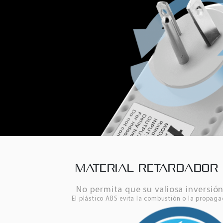
MATERIAL RETARDADOR
No permita que su valiosa inversi
El plástico ABS evita la combustión o la propaga