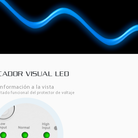
ICADOR VISUAL LED
Información a la vista
stado funcional del protector de voltaje