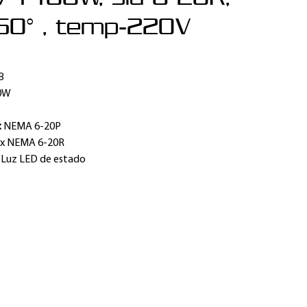
350° , temp-220V
B
0W
:
NEMA 6-20P
 x NEMA 6-20R
:
Luz LED de estado