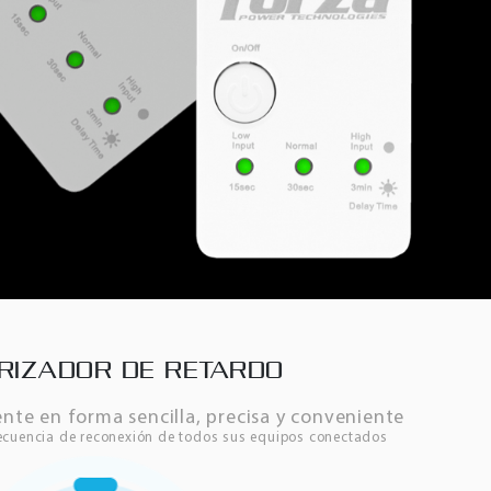
RIZADOR DE RETARDO
ente en forma sencilla, precisa y conveniente
ecuencia de reconexión de todos sus equipos conectados