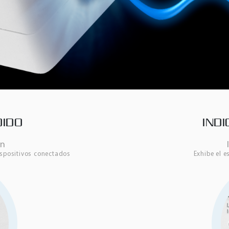
DIDO
IND
ón
ispositivos conectados
Exhibe el e