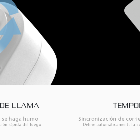
 DE LLAMA
TEMPO
ón se haga humo
Sincronización de corri
ción rápida del fuego
Define automáticamente la s