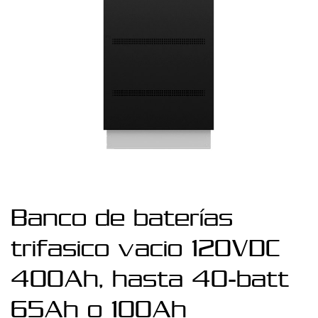
100Ah
Banco de baterías
trifasico vacio 120VDC
400Ah, hasta 40-batt
65Ah o 100Ah