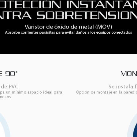
E 90°
MON
n de PVC
Se instala 
upa un mínimo espacio ideal para
Opción de montaje en la pared o
inosos