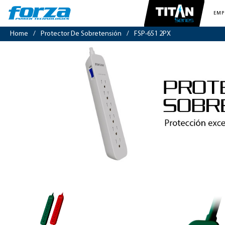
EMP
Home
/
Protector De Sobretensión
/
FSP-651 2PX
Protector
tensión
1625W/1000J,
6
slds,
enchufe
plano-
120V/240V