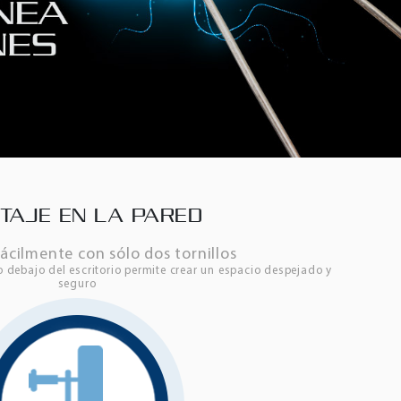
TAJE EN LA PARED
fácilmente con sólo dos tornillos
 debajo del escritorio permite crear un espacio despejado y
seguro