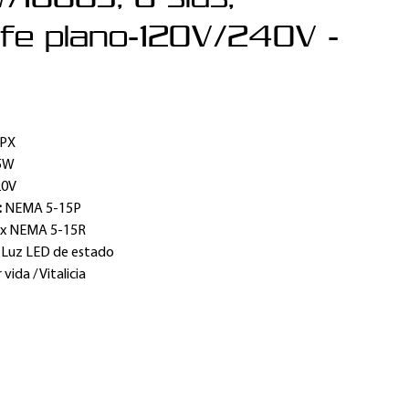
fe plano-120V/240V -
2PX
5W
20V
:
NEMA 5-15P
 x NEMA 5-15R
:
Luz LED de estado
vida / Vitalicia