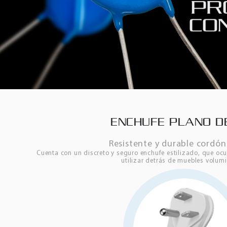
ENCHUFE PLANO D
Resistente y durable cordó
Cuenta con un discreto y seguro enchufe estilizado, que oc
utilizar detrás de muebles volum