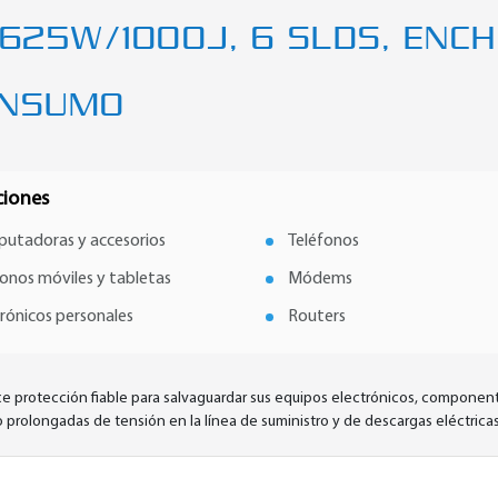
625W/1000J, 6 SLDS, ENC
ONSUMO
ciones
utadoras y accesorios
Teléfonos
fonos móviles y tabletas
Módems
trónicos personales
Routers
e protección fiable para salvaguardar sus equipos electrónicos, componente
o prolongadas de tensión en la línea de suministro y de descargas eléctricas