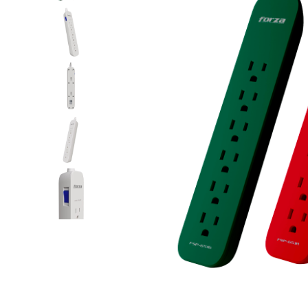
-
2PK