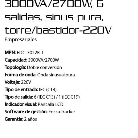
3000VA/2700W, 6
salidas, sinus pura,
torre/bastidor-220V
Empresariales
MPN:
FDC-3022R-I
Capacidad:
3000VA/2700W
Topología:
Doble conversión
Forma de onda:
Onda sinusual pura
Voltaje:
220V
Tipo de entrada:
IEC (C14)
Tipo de salida:
6 (IEC C13) / 1 (IEC C19)
Indicador visual:
Pantalla LCD
Software de gestión:
Forza Tracker
Garantia:
2 años