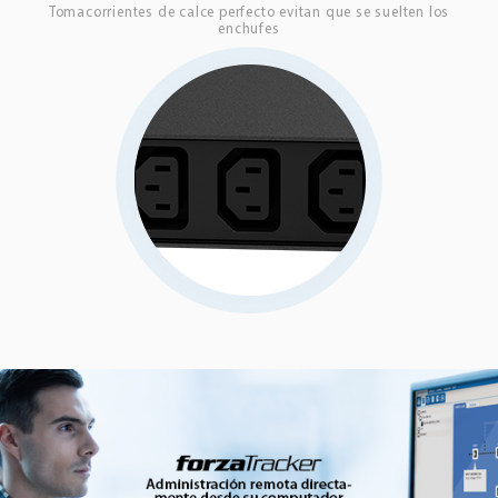
Tomacorrientes de calce perfecto evitan que se suelten los
enchufes