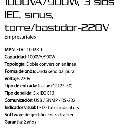
1000VA/900W, 3 slds
IEC, sinus,
torre/bastidor-220V
Empresariales
MPN:
FDC-1002R-I
Capacidad:
1000VA/900W
Topología:
Doble conversión en línea
Forma de onda:
Onda senoidal pura
Voltaje:
220V
Tipo de entrada:
Italian (CEI 23-50)
Tipo de salida:
3 x IEC C13
Comunicación:
USB / SNMP / RS-232
Indicador visual:
LED status indicators
Software de gestión:
Forza Tracker
Garantia:
2 años