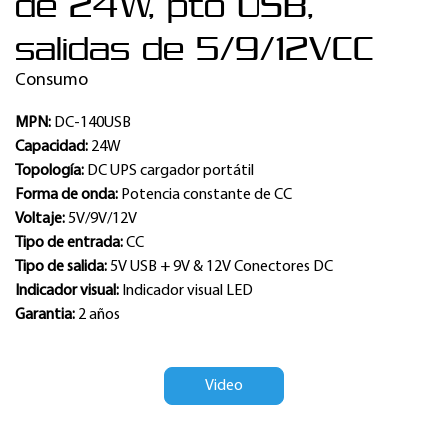
de 24W, pto USB,
salidas de 5/9/12VCC
Consumo
MPN:
DC-140USB
Capacidad:
24W
Topología:
DC UPS cargador portátil
Forma de onda:
Potencia constante de CC
Voltaje:
5V/9V/12V
Tipo de entrada:
CC
Tipo de salida:
5V USB + 9V & 12V Conectores DC
Indicador visual:
Indicador visual LED
Garantia:
2 años
Video